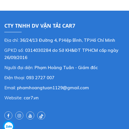
CTY TNHH DV VẬN TẢI CAR7
Địa chỉ:
36/24/13 Đường 4, P.Hiệp Bình, TP.Hồ Chí Minh
GPKD số:
0314030284 do Sở KH&ĐT TPHCM cấp ngày
26/09/2016
Người đại diện:
Phạm Hoàng Tuân - Giám đốc
Điện thoại:
093 2727 007
Email:
phamhoangtuan1129@gmail.com
Website:
car7.vn