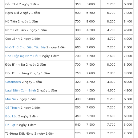
Cần Thơ 2 ngày 1 đêm
350
5.000
5.200
5.400
Rạch Giá 2 ngày 1 đêm
500
6.500
6.700
7.000
Hà Tiên 2 ngày 1 đêm
700
8.000
8.200
8.400
Nam Cát Tiên 2 ngày 1 đêm
300
4.500
4.700
4.900
Cao Lãnh 2 ngày 1 đêm
300
4.500
4.700
4.900
Nhà Thờ Cha Diệp Tắc Sậy
2 ngày 1 đêm
650
7.000
7.200
7.500
Cha Diệp mẹ Nam Hải
2 ngày 1 đêm
700
7.500
7.600
7.800
Đảo Bình Ba 2 ngày 2 đêm
700
7.500
8.000
8.500
Đảo Bình Hưng 2 ngày 1 đêm
750
7.600
7.800
8.000
Cocobeach
2 ngày 1 đêm
320
4.700
4.800
5.000
Lagi Biển Cam Bình
2 ngày 1 đêm
300
4.500
4.600
4.800
Mũi Né
2 ngày 1 đêm
400
5.000
5.200
5.500
560
7.000
7.200
7.500
Cổ Thạch
2 ngày 1 đêm
450
5.500
5.600
5.800
Bảo Lộc
2 ngày 1 đêm
640
7.500
7.700
8.000
Đà Lạt
2 ngày 1 đêm
520
7.000
7.200
7.500
Tà Đùng Đăk Nông 2 ngày 1 đêm