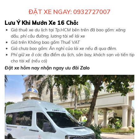
ĐẶT XE NGAY: 0932727007
Lưu Ý Khi Mướn Xe 16 Chỗ:
Giá thuê xe du lịch tại Tp.HCM bên trên đã bao gồm: xăng
dầu, phí cầu đường, lương tài xế lái xe
Giá trên Không bao gồm Thuế VAT
Giá chưa bao gồm: Ăn nghỉ của lái xe nếu đi qua đêm.
Phí giữ xe ở các địa điểm du lịch, sân bay, khách sạn và tiền tip
cho tài xế (nếu có)
​Đặt xe hôm nay nhận ngay ưu đãi
Zalo