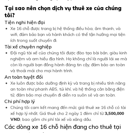
Tại sao nên chọn dịch vụ thuê xe của chúng
tôi?
Tiện nghi hiện đại
Xe 16 chỗ được trang bị hệ thống điều hòa, âm thanh, và
wifi, đảm bảo bạn và hành khách có thể tận hưởng mọi tiện
ích trong suốt chuyến đi.
Tài xế chuyên nghiệp
Đội ngũ tài xế của chúng tôi được đào tạo bài bản, giàu kinh
nghiệm và am hiểu địa hình. Họ không chỉ là người lái xe mà
còn là người bạn đồng hành đáng tin cậy, đảm bảo an toàn
và thoải mái cho mọi hành trình.
An toàn tuyệt đối
Xe luôn được bảo dưỡng định kỳ và trang bị nhiều tính năng
an toàn như phanh ABS, túi khí, và hệ thống cân bằng điện
tử, đảm bảo mọi chuyến đi diễn ra suôn sẻ và an toàn.
Chi phí hợp lý
Chúng tôi cam kết mang đến mức giá thuê xe 16 chỗ có tài
xế hợp lý nhất. Giá thuê cho 2 ngày 1 đêm chỉ từ
3,500,000
VND
, bao gồm chi phí tài xế và xăng dầu.
Các dòng xe 16 chỗ hiện đang cho thuê tại