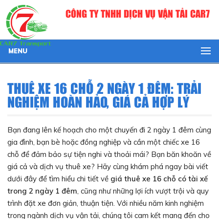
CÔNG TY TNHH DỊCH VỤ VẬN TẢI CAR7
MENU
THUÊ XE 16 CHỖ 2 NGÀY 1 ĐÊM: TRẢI
NGHIỆM HOÀN HẢO, GIÁ CẢ HỢP LÝ
Bạn đang lên kế hoạch cho một chuyến đi 2 ngày 1 đêm cùng
gia đình, bạn bè hoặc đồng nghiệp và cần một chiếc xe 16
chỗ để đảm bảo sự tiện nghi và thoải mái? Bạn băn khoăn về
giá cả và dịch vụ thuê xe? Hãy cùng khám phá ngay bài viết
dưới đây để tìm hiểu chi tiết về
giá thuê xe 16 chỗ có tài xế
trong 2 ngày 1 đêm
, cũng như những lợi ích vượt trội và quy
trình đặt xe đơn giản, thuận tiện. Với nhiều năm kinh nghiệm
trong ngành dịch vụ vận tải, chúng tôi cam kết mang đến cho