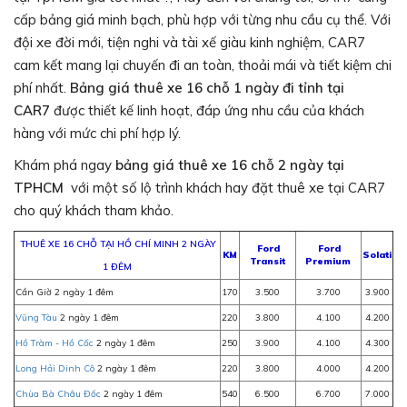
cấp bảng giá minh bạch, phù hợp với từng nhu cầu cụ thể. Với
đội xe đời mới, tiện nghi và tài xế giàu kinh nghiệm, CAR7
cam kết mang lại chuyến đi an toàn, thoải mái và tiết kiệm chi
phí nhất.
Bảng giá thuê xe 16 chỗ 1 ngày đi tỉnh tại
CAR7
được thiết kế linh hoạt, đáp ứng nhu cầu của khách
hàng với mức chi phí hợp lý.
Khám phá ngay
bảng giá thuê xe 16 chỗ 2 ngày tại
TPHCM
với một số lộ trình khách hay đặt thuê xe tại CAR7
cho quý khách tham khảo.
THUÊ XE 16 CHỖ TẠI HỒ CHÍ MINH 2 NGÀY
Ford
Ford
KM
Solati
Transit
Premium
1 ĐÊM
Cần Giờ 2 ngày 1 đêm
170
3.500
3.700
3.900
Vũng Tàu
2 ngày 1 đêm
220
3.800
4.100
4.200
Hồ Tràm - Hồ Cốc
2 ngày 1 đêm
250
3.900
4.100
4.300
Long Hải Dinh Cô
2 ngày 1 đêm
220
3.800
4.000
4.200
Chùa Bà Châu Đốc
2 ngày 1 đêm
540
6.500
6.700
7.000