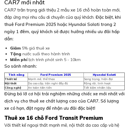
CAR7 mới nhất
CAR7 trân trọng giới thiệu 2 mẫu xe 16 chỗ hoàn toàn mới,
đáp ứng mọi nhu cầu di chuyển của quý khách.
Đặc biệt, khi
thuê Ford Premium 2025 hoặc Hyundai Solati trong 2
ngày 1 đêm, quý khách sẽ được hưởng nhiều ưu đãi hấp
dẫn:
Giảm
5% giá thuê xe
Tặng
nước suối theo hành trình
Miễn phí
lịch trình phát sinh 5 - 10km
So sánh nhanh:
Tính năng
Ford Premium 2025
Hyundai Solati
Thiết kế
Mạnh mẽ, thể thao
Sang trọng, hiện đại
Nội thất
Da cao cấp, tiện nghi đầy đủ
Rộng rãi, linh hoạt
Công nghệ
An toàn tiên tiến
Tiết kiệm nhiên liệu
Đừng bỏ lỡ cơ hội trải nghiệm những chiếc xe mới nhất với
dịch vụ cho thuê xe chất lượng cao của CAR7. Số lượng
xe có hạn, đặt ngay để nhận ưu đãi đặc biệt!
Thuê xe 16 chỗ Ford Transit Premium
Với thiết kế ngoại thất mạnh mẽ, nội thất da cao cấp và hệ