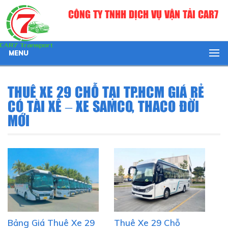
CÔNG TY TNHH DỊCH VỤ VẬN TẢI CAR7
MENU
THUÊ XE 29 CHỖ TẠI TP.HCM GIÁ RẺ
CÓ TÀI XẾ – XE SAMCO, THACO ĐỜI
MỚI
Bảng Giá Thuê Xe 29
Thuê Xe 29 Chỗ