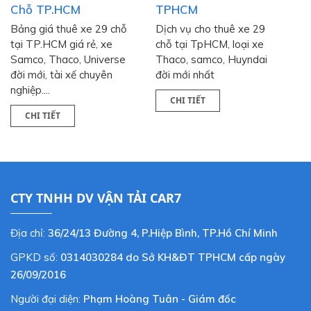
Chỗ TP.HCM
TPHCM
Bảng giá thuê xe 29 chỗ
Dịch vụ cho thuê xe 29
tại TP.HCM giá rẻ, xe
chỗ tại TpHCM, loại xe
Samco, Thaco, Universe
Thaco, samco, Huyndai
đời mới, tài xế chuyên
đời mới nhất
nghiệp....
CHI TIẾT
CHI TIẾT
CTY TNHH DV VẬN TẢI CAR7
Địa chỉ:
36/24/13 Đường 4, P.Hiệp Bình, TP.Hồ Chí Minh
GPKD số:
0314030284 do Sở KH&ĐT TPHCM cấp ngày
26/09/2016
Người đại diện:
Phạm Hoàng Tuân - Giám đốc