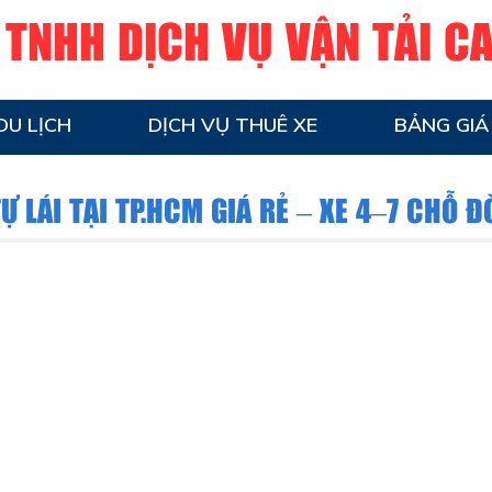
 TNHH DỊCH VỤ VẬN TẢI C
DU LỊCH
DỊCH VỤ THUÊ XE
BẢNG GIÁ
Ự LÁI TẠI TP.HCM GIÁ RẺ – XE 4–7 CHỖ Đ