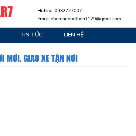
AR7
Hotline:
0932727007
Email:
phamhoangtuan1129@gmail.com
TIN TỨC
LIÊN HỆ
ỜI MỚI, GIAO XE TẬN NƠI